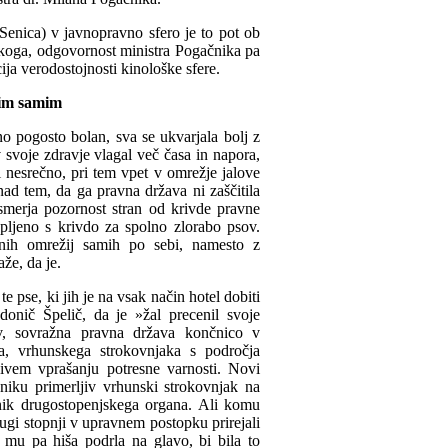
enica) v javnopravno sfero je to pot ob
koga, odgovornost ministra Pogačnika pa
ja verodostojnosti kinološke sfere.
njim samim
o pogosto bolan, sva se ukvarjala bolj z
 svoje zdravje vlagal več časa in napora,
l nesrečno, pri tem vpet v omrežje jalove
ad tem, da ga pravna država ni zaščitila
eusmerja pozornost stran od krivde pravne
pljeno s krivdo za spolno zlorabo psov.
ičnih omrežij samih po sebi, namesto z
že, da je.
 pse, ki jih je na vsak način hotel dobiti
onič Špelič, da je »žal precenil svoje
ov, sovražna pravna država končnico v
a, vrhunskega strokovnjaka s področja
jivem vprašanju potresne varnosti. Novi
niku primerljiv vrhunski strokovnjak na
nik drugostopenjskega organa. Ali komu
rugi stopnji v upravnem postopku prirejali
e mu pa hiša podrla na glavo, bi bila to