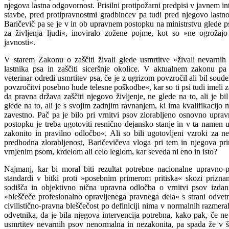
njegova lastna odgovornost. Prisilni protipožarni predpisi v javnem int
stavbe, pred protipravnostmi gradbincev pa tudi pred njegovo lastn
Baričevič pa se je v in ob upravnem postopku na ministrstvu glede p
za življenja ljudi«, inoviralo zožene pojme, kot so »ne ogrožaj
javnosti«.
V starem Zakonu o zaščiti živali glede usmrtitve »živali nevarnih 
lastnika psa in zaščiti siceršnje okolice. V aktualnem zakonu pa 
veterinar odredi usmrtitev psa, če je z ugrizom povzročil ali bil soude
povzročitvi posebno hude telesne poškodbe«, kar so ti psi tudi imeli z
da pravna država zaščiti njegovo življenje, ne glede na to, ali je bi
glede na to, ali je s svojim zadnjim ravnanjem, ki ima kvalifikacijo m
zavestno. Pač pa je bilo pri vrnitvi psov zlorabljeno osnovno upra
postopku je treba ugotoviti resnično dejansko stanje in v ta namen 
zakonito in pravilno odločbo«. Ali so bili ugotovljeni vzroki za n
predhodna zlorabljenost, Baričevičeva vloga pri tem in njegova pri
vrnjenim psom, krdelom ali celo leglom, kar seveda ni eno in isto?
Najmanj, kar bi moral biti rezultat potrebne nacionalne upravno-
standardi v bitki proti »posebnim primerom pritiska« skozi prizna
sodišča in objektivno nična upravna odločba o vrnitvi psov izdan
»bleščeče profesionalno opravljenega pravnega dela« s strani odvet
civilistično-pravna bleščečost po definiciji nima v normalnih razme
odvetnika, da je bila njegova intervencija potrebna, kako pak, če ne
usmrtitev nevarnih psov nenormalna in nezakonita, pa spada že v šir