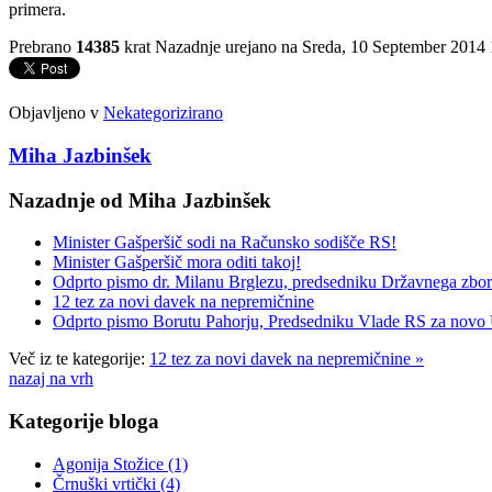
primera.
Prebrano
14385
krat
Nazadnje urejano na Sreda, 10 September 2014 
Objavljeno v
Nekategorizirano
Miha Jazbinšek
Nazadnje od Miha Jazbinšek
Minister Gašperšič sodi na Računsko sodišče RS!
Minister Gašperšič mora oditi takoj!
Odprto pismo dr. Milanu Brglezu, predsedniku Državnega zbo
12 tez za novi davek na nepremičnine
Odprto pismo Borutu Pahorju, Predsedniku Vlade RS za novo Un
Več iz te kategorije:
12 tez za novi davek na nepremičnine »
nazaj na vrh
Kategorije
bloga
Agonija Stožice
(1)
Črnuški vrtički
(4)