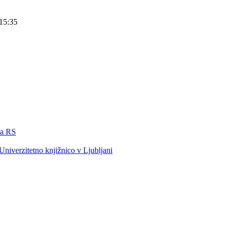
15:35
ra RS
iverzitetno knjižnico v Ljubljani