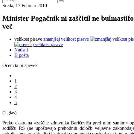
Sreda, 17 Februar 2010
Minister Pogačnik ni zaščitil ne bulmastifo
več
velikost pisave
zmanjšaj velikost pisave
Natisni
E-pošta
Oceni ta prispevek
1
2
3
4
5
(1 glas)
Preko ekstrema »zaščite zdravnika Baričeviča pred njim samim« 
sodišču RS (ne upoštevajo prehodnih določb veljavne zakonodaje
»okolica nevarne živali«) in zlorabo upravnega postopka s strani mini