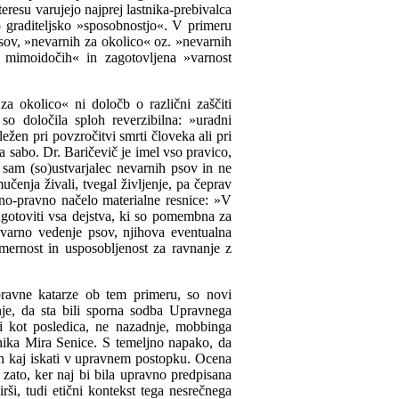
eresu varujejo najprej lastnika-prebivalca
o graditeljsko »sposobnostjo«. V primeru
sov, »nevarnih za okolico« oz. »nevarnih
o mimoidočih« in zagotovljena »varnost
za okolico« ni določb o različni zaščiti
so določila sploh reverzibilna: »uradni
ležen pri povzročitvi smrti človeka ali pri
a sabo. Dr. Baričevič je imel vso pravico,
l sam (so)ustvarjalec nevarnih psov in ne
učenja živali, tvegal življenje, pa čeprav
vno-pravno načelo materialne resnice: »V
ugotoviti vsa dejstva, ki so pomembna za
evarno vedenje psov, njihova eventualna
mernost in usposobljenost za ravnanje z
pravne katarze ob tem primeru, so novi
nje, da sta bili sporna sodba Upravnega
i kot posledica, ne nazadnje, mobbinga
nika Mira Senice. S temeljno napako, da
rah kaj iskati v upravnem postopku. Ocena
 zato, ker naj bi bila upravno predpisana
ši, tudi etični kontekst tega nesrečnega