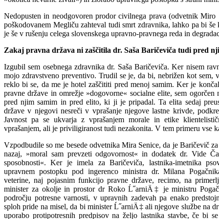
Nedopusten in neodgovoren prodor civilnega prava (odvetnik Miro S
poškodovanem Megliču zahteval tudi smrt zdravnika, lahko pa bi še 
je še v rušenju celega slovenskega upravno-pravnega reda in degradaci
Zakaj pravna država ni zaščitila dr. Saša Baričeviča tudi pred 
Izgubil sem osebnega zdravnika dr. Saša Baričeviča. Ker nisem ravn
mojo zdravstveno preventivo. Trudil se je, da bi, nebrižen kot sem, v
reklo bi se, da me je hotel zaščititi pred menoj samim. Ker je konča
pravne države in omrežje »dogovorne« socialne elite, sem ogorčen n
pred njim samim in pred elito, ki ji je pripadal. Ta elita sedaj pr
države v njegovi nesreči v vprašanje njegove lastne krivde, podkre
Javnost pa se ukvarja z vprašanjem morale in etike klientelist
vprašanjem, ali je priviligiranost tudi nezakonita. V tem primeru vse ka
Vzpodbudile so me besede odvetnika Mira Senice, da je Baričevič za te
nazaj, »moral sam prevzeti odgovornost« in dodatek dr. Vide Čad
sposobnosti«. Ker je imela za Baričeviča, lastnika-imetnika ps
upravnem postopku pod ingerenco ministra dr. Milana Pogačnik
veterine, naj pojasnim funkcijo pravne države, recimo, na primerl
minister za okolje in prostor dr Roko Ĺ˝arniÄ‡ je ministru Pogač
področju potresne varnosti, v upravnih zadevah pa enako predstoj
sploh pride na misel, da bi minister Ĺ˝arniÄ‡ ali njegove službe na d
uporabo protipotresnih predpisov na željo lastnika stavbe, če bi s