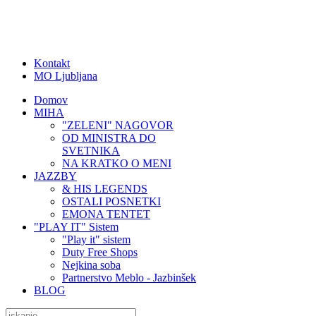
Kontakt
MO Ljubljana
Domov
MIHA
"ZELENI" NAGOVOR
OD MINISTRA DO
SVETNIKA
NA KRATKO O MENI
JAZZBY
& HIS LEGENDS
OSTALI POSNETKI
EMONA TENTET
"PLAY IT" Sistem
"Play it" sistem
Duty Free Shops
Nejkina soba
Partnerstvo Meblo - Jazbinšek
BLOG