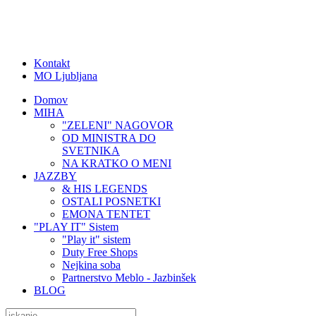
Kontakt
MO Ljubljana
Domov
MIHA
"ZELENI" NAGOVOR
OD MINISTRA DO
SVETNIKA
NA KRATKO O MENI
JAZZBY
& HIS LEGENDS
OSTALI POSNETKI
EMONA TENTET
"PLAY IT" Sistem
"Play it" sistem
Duty Free Shops
Nejkina soba
Partnerstvo Meblo - Jazbinšek
BLOG