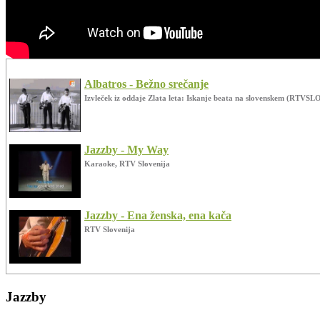
Albatros - Bežno srečanje
Izvleček iz oddaje Zlata leta: Iskanje beata na slovenskem (RTVSL
Jazzby - My Way
Karaoke, RTV Slovenija
Jazzby - Ena ženska, ena kača
RTV Slovenija
Jazzby - Its Now Or Never
Jazzby
Karaoke, RTV Slovenija