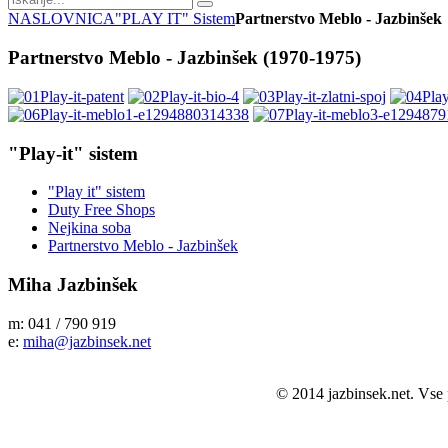
NASLOVNICA
"PLAY IT" Sistem
Partnerstvo Meblo - Jazbinšek
Partnerstvo Meblo - Jazbinšek (1970-1975)
"Play-it"
sistem
"Play it" sistem
Duty Free Shops
Nejkina soba
Partnerstvo Meblo - Jazbinšek
Miha
Jazbinšek
m: 041 / 790 919
e:
miha@jazbinsek.net
© 2014 jazbinsek.net. Vse 