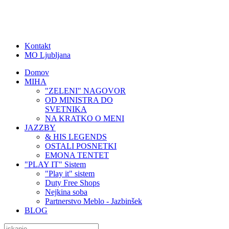
Kontakt
MO Ljubljana
Domov
MIHA
"ZELENI" NAGOVOR
OD MINISTRA DO
SVETNIKA
NA KRATKO O MENI
JAZZBY
& HIS LEGENDS
OSTALI POSNETKI
EMONA TENTET
"PLAY IT" Sistem
"Play it" sistem
Duty Free Shops
Nejkina soba
Partnerstvo Meblo - Jazbinšek
BLOG