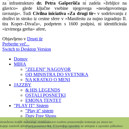
za infrastrukturo
dr. Petra Gašperšiča
ni zadela »žebljice na
glavico« glede ključne vsebine njegovega »neodgovornega
ravnanja«. Tudi
Civilna iniciativa »Za drugi tir
« v sodelovanju z
društvi in stroko iz cestne sfere v »Manifestu za nujno izgradnjo II.
tira Koper–Divača«, podprtem s 1600 podpisi, ni identificirala
»izvirnega greha« afere,
Objavljeno v
Drugi tir
Preberite več...
Switch to Desktop Version
Domov
MIHA
"ZELENI" NAGOVOR
OD MINISTRA DO SVETNIKA
NA KRATKO O MENI
JAZZBY
& HIS LEGENDS
OSTALI POSNETKI
EMONA TENTET
"PLAY IT" Sistem
"Play it" sistem
Duty Free Shops
Nejkina soba
i dosežemo boljše delovanje, obiskovalcem nudimo preprostejše brskanje po strani ter
Partnerstvo Meblo - Jazbinšek
bujejo osebnih informacij posameznika. Z nadaljnjo uporabo se strinjate z uporabo piškotkov.