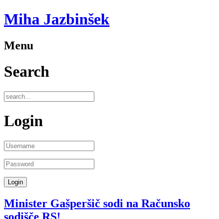
Miha Jazbinšek
Menu
Search
Login
Minister Gašperšič sodi na Računsko
sodišče RS!