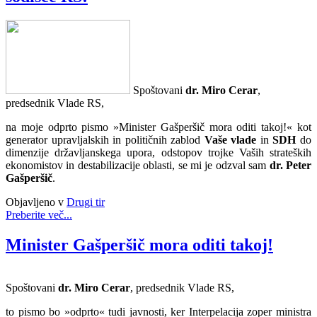
Spoštovani
dr. Miro Cerar
,
predsednik Vlade RS,
na moje odprto pismo »Minister Gašperšič mora oditi takoj!« kot
generator upravljalskih in političnih zablod
Vaše vlade
in
SDH
do
dimenzije državljanskega upora, odstopov trojke Vaših strateških
ekonomistov in destabilizacije oblasti, se mi je odzval sam
dr. Peter
Gašperšič
.
Objavljeno v
Drugi tir
Preberite več...
Minister Gašperšič mora oditi takoj!
Spoštovani
dr. Miro Cerar
, predsednik Vlade RS,
to pismo bo »odprto« tudi javnosti, ker Interpelacija zoper ministra